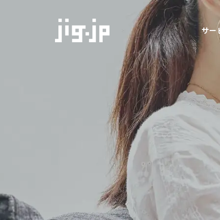
jig
サー