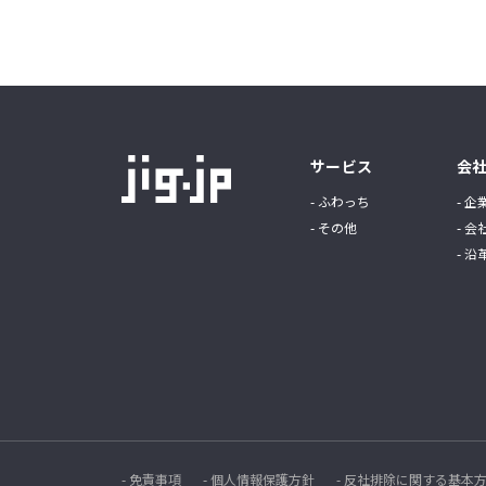
サービス
会
- ふわっち
- 企
- その他
- 会
- 沿
- 免責事項
- 個人情報保護方針
- 反社排除に関する基本