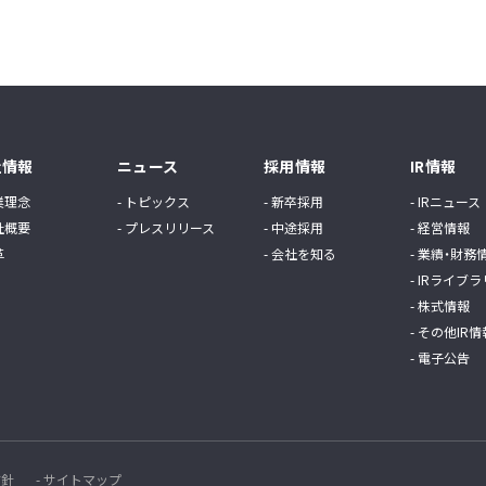
社情報
ニュース
採用情報
IR情報
業理念
- トピックス
- 新卒採用
- IRニュース
社概要
- プレスリリース
- 中途採用
- 経営情報
革
- 会社を知る
- 業績・財務
- IRライブラ
- 株式情報
- その他IR情
- 電子公告
方針
- サイトマップ