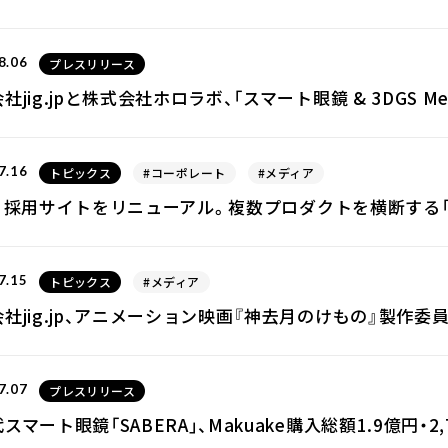
8.06
プレスリリース
社jig.jpと株式会社ホロラボ、「スマート眼鏡 & 3DGS Meetu
7.16
トピックス
#コーポレート
#メディア
.jp、採用サイトをリニューアル。複数プロダクトを横断する「
7.15
トピックス
#メディア
社jig.jp、アニメーション映画『神去月のけもの』製作委
7.07
プレスリリース
スマート眼鏡「SABERA」、Makuake購入総額1.9億円・2,