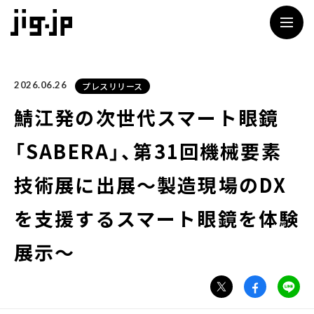
jig
2026.06.26
プレスリリース
鯖江発の次世代スマート眼鏡
「SABERA」、第31回機械要素
技術展に出展～製造現場のDX
を支援するスマート眼鏡を体験
展示～