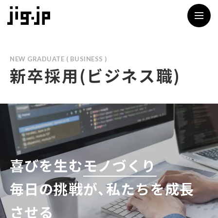
jig
NEW GRADUATE ( BUSINESS )
新卒採用(ビジネス職)
喜びを生む
モノづくり
毎日の挑戦が、私たちを成長
させる