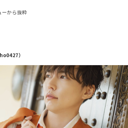
ューから抜粋
o0427）