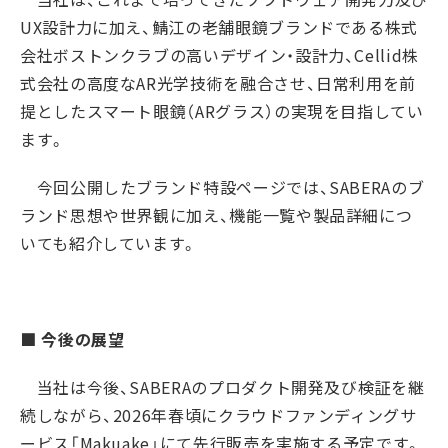
UX
設計力に加え、鯖江の老舗眼鏡ブランドである株式
会社ボストンクラブの高いデザイン・設計力、
Cellid
株
式会社の高度な
AR
光学技術を融合させ、日常利用を前
提としたスマート眼鏡（
AR
グラス）の実現を目指してい
ます。
今回公開したブランド特設ページでは、
SABERA
のブ
ランド思想や世界観に加え、機能一覧や製品詳細につ
いても紹介しています。
■
今後の展望
当社は今後、
SABERA
のプロダクト開発及び検証を継
続しながら、
2026
年春頃にクラウドファンディングサ
ービス「
Makuake
」にて先行販売を実施する予定です。