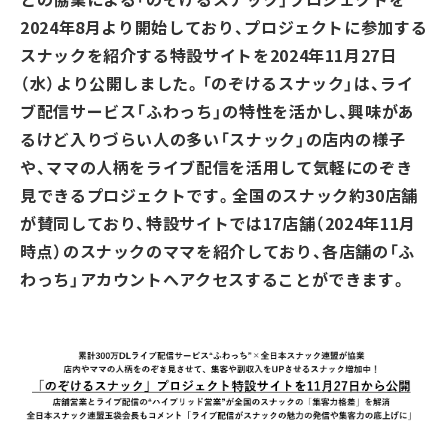
2024
年
8
月より開始しており、プロジェクトに参加する
スナックを紹介する特設サイトを
2024
年
11
月
27
日
（水）より公開しました。「のぞけるスナック」は、ライ
ブ配信サービス「ふわっち」の特性を活かし、興味があ
るけど入りづらい人の多い「スナック」の店内の様子
や、ママの人柄をライブ配信を活用して気軽にのぞき
見できるプロジェクトです。全国のスナック約
30
店舗
が賛同しており、特設サイトでは
17
店舗（
2024
年
11
月
時点）のスナックのママを紹介しており、各店舗の「ふ
わっち」アカウントへアクセスすることができます。