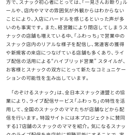
方で、スナック初心者にとっては、「一見さんお断り」ル
ールや、店内やママの雰囲気が外観からはわからない
ことにより、入店にハードルを感じるといった声が多
いのも事実です。また、経営難により閉店してしまうス
ナックの店舗も増えている中、「ふわっち」で営業中の
スナック店内のリアルな様子を配信し、常連客の獲得
や新規客の来店につなげている店舗も多くあり、ライ
ブ配信の活用による“ハイブリッド営業” スタイルが、
お客様とスナックの双方にとって新たなコミュニケー
ションの可能性を生み出しています。
「のぞけるスナック」は、全日本スナック連盟との協
業により、ライブ配信サービス「ふわっち」の特性を活
用して、全国のスナックのママたちが店舗などから配
信を行います。特設サイトには本プロジェクトに賛同
する
17
店舗のスナックのママを紹介。気になるスナッ
クのライブ配信を来店前に視聴可能にすることで、実