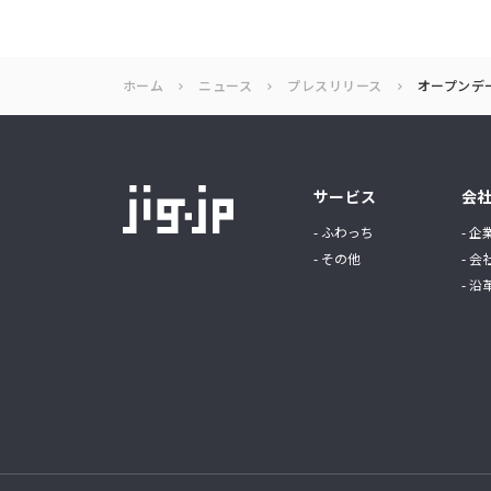
ホーム
ニュース
プレスリリース
オープンデ
サービス
会
- ふわっち
- 企
- その他
- 会
- 沿