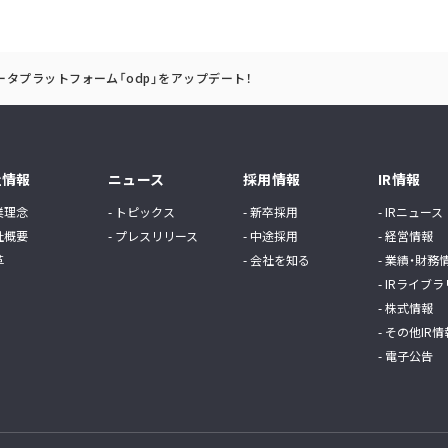
ータプラットフォーム「odp」をアップデート！
社情報
ニュース
採用情報
IR情報
業理念
- トピックス
- 新卒採用
- IRニュース
社概要
- プレスリリース
- 中途採用
- 経営情報
革
- 会社を知る
- 業績・財務
- IRライブラ
- 株式情報
- その他IR情
- 電子公告