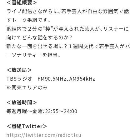
＜番組概要＞
ライブ配信さながらに、若手芸人が自由な雰囲気で話
すトーク番組です。
番組内で２分の“枠”が与えられた芸人が、リスナーに
向けてどんな話をするのか？
新たな一面を出せる場に？１週間交代で若手芸人がパ
ーソナリティーを担当。
＜放送局＞
TBSラジオ FM90.5MHz、AM954kHz
※関東エリアのみ
＜放送時間＞
毎週月曜〜金曜：23:55～24:00
＜番組Twitter＞
https://twitter.com/radiottsu