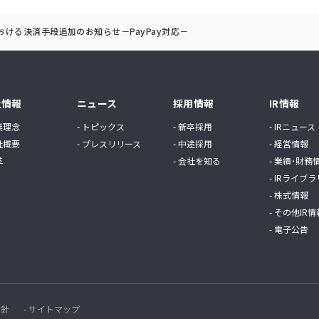
おける決済手段追加のお知らせ－PayPay対応－
社情報
ニュース
採用情報
IR情報
業理念
- トピックス
- 新卒採用
- IRニュース
社概要
- プレスリリース
- 中途採用
- 経営情報
革
- 会社を知る
- 業績・財務
- IRライブラ
- 株式情報
- その他IR情
- 電子公告
方針
- サイトマップ