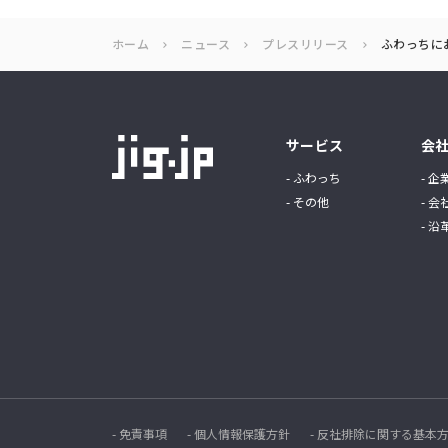
ホーム
ニュース
プレスリリース
ふわっちに
サービス
会
- ふわっち
- 企
- その他
- 会
- 沿
- 免責事項
- 個人情報保護方針
- 反社排除に関する基本