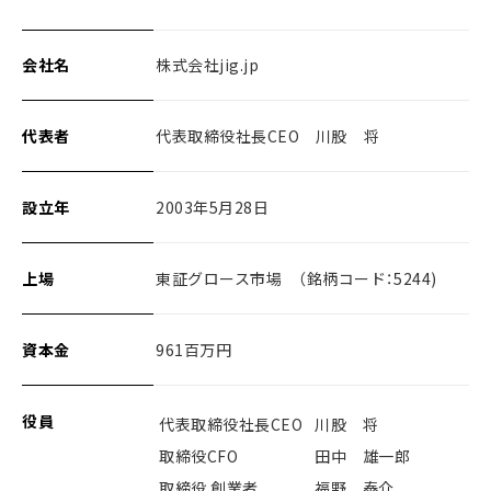
会社名
株式会社jig.jp
代表者
代表取締役社長CEO 川股 将
設立年
2003年5月28日
上場
東証グロース市場 （銘柄コード：5244)
資本金
961百万円
役員
代表取締役社長CEO
川股 将
取締役CFO
田中 雄一郎
取締役 創業者
福野 泰介