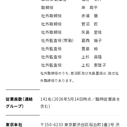
取締役
岸 周平
社外取締役
赤浦 徹
社外取締役
菅沼 匠
社外取締役
矢島 里佳
社外監査役（常勤）
葛西 倫子
社外監査役
豊島 絵
社外監査役
上杉 昌隆
社外監査役
上松 恵理子
社外取締役のうち、菅沼匠及び矢島里佳は、独立社
外取締役であります。
従業員数（連結
141名（2026年5月14日時点／臨時従業員を
グループ）
含む)
東京本社
〒150-6233 東京都渋谷区桜丘町1番1号 渋