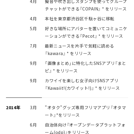
4月
擬音や吹き出しスタンプを使ってグループ
チャットができる『COPAIN』 * をリリース
4月
本社を東京都渋谷区千駄ヶ谷に移転
5月
好きな場所にアバターを置いてコミュニケ
ーションができる『Pecot』 * をリリース
7月
最新ニュースを片手で気軽に読める
『kawara』 * をリリース
9月
「画像まとめ」に特化したSNSアプリ『まと
ピ』 * をリリース
9月
カワイイを楽しむ女子向けSNSアプリ
『Kawaiit!(カワイット!)』 * をリリース
2014年
3月
"オタク"グッズ専用フリマアプリ『オタマ
ート』*をリリース
6月
自治体向け『オープンデータプラットフォ
ーム(odp)』をリリース